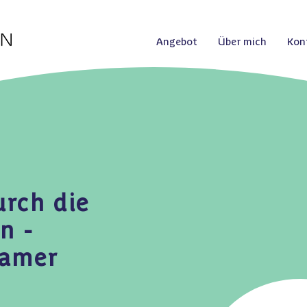
Angebot
Über mich
Kon
rch die
n -
samer