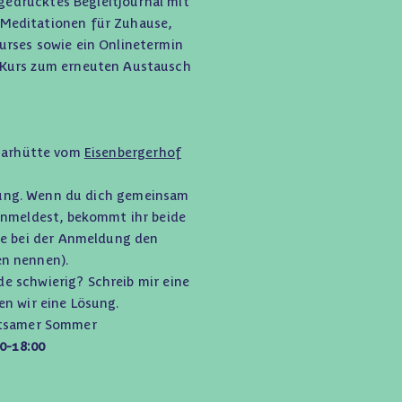
n gedrucktes Begleitjournal mit
Meditationen für Zuhause,
urses sowie ein Onlinetermin
 Kurs zum erneuten Austausch
inarhütte vom
Eisenbergerhof
egung. Wenn du dich gemeinsam
anmeldest, bekommt ihr beide
te bei der Anmeldung den
n nennen).
rade schwierig? Schreib mir eine
en wir eine Lösung.
tsamer Sommer
00-18:00