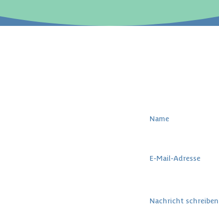
Namen eingeben
E-Mail-Adresse einge
ssenen Vertrag hast
Nachricht
srecht. Wenn du
chen widerrufen