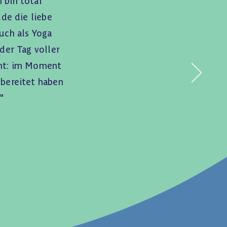
 bin total
de die liebe
auch als Yoga
der Tag voller
cht: im Moment
ubereitet haben
."