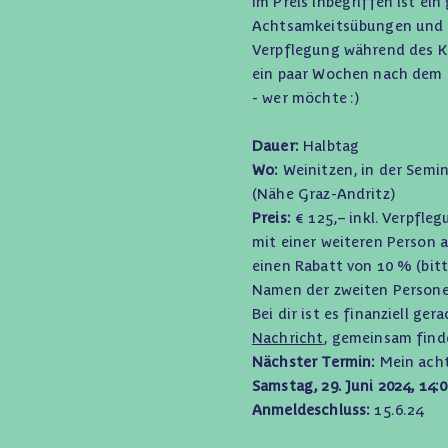
Im Preis inbegriffen ist ei
Achtsamkeitsübungen und 
Verpflegung während des K
ein paar Wochen nach dem
- wer möchte :)
Dauer:
Halbtag
Wo:
Weinitzen, in der Sem
(Nähe Graz-Andritz)
Preis:
€ 125,– inkl. Verpfl
mit einer weiteren Person 
einen Rabatt von 10 % (bit
Namen der zweiten Persone
Bei dir ist es finanziell ge
Nachricht
, gemeinsam find
Nächster Termin:
Mein ach
Samstag, 29. Juni 2024, 14:
Anmeldeschluss:
15.6.24