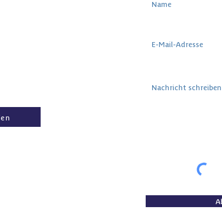
E-Mail-Adresse einge
ssenen Vertrag hast
Nachricht
srecht. Wenn du
chen widerrufen
fen
ne gute Sache und
stützen, mehr
eben zu ermöglichen?
eine Spende auf
A
8807 73